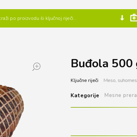
Buđola 500 
open
Ključne riječi
Meso,
suhomesn
Mesne prera
Kategorije