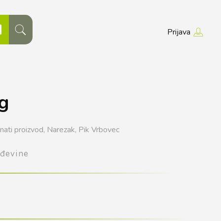
Prijava
g
ati proizvod,
Narezak,
Pik Vrbovec
đevine