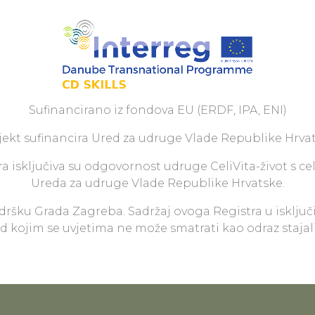
Sufinancirano iz fondova EU (ERDF, IPA, ENI)
jekt sufinancira Ured za udruge Vlade Republike Hrvat
a isključiva su odgovornost udruge CeliVita-život s ce
Ureda za udruge Vlade Republike Hrvatske.
odršku Grada Zagreba. Sadržaj ovoga Registra u isključ
pod kojim se uvjetima ne može smatrati kao odraz staja