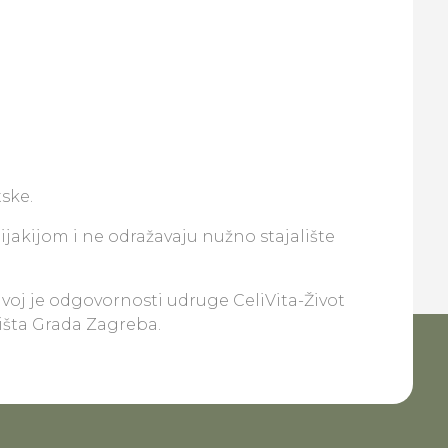
ske.
lijakijom i ne odražavaju nužno stajalište
ivoj je odgovornosti udruge CeliVita-Život
lišta Grada Zagreba.