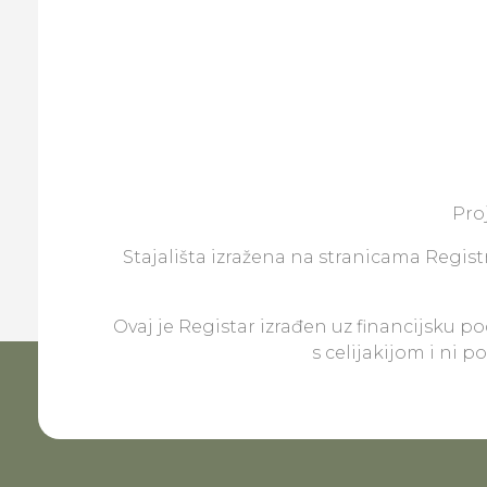
Pro
Stajališta izražena na stranicama Registr
Ovaj je Registar izrađen uz financijsku p
s celijakijom i ni 