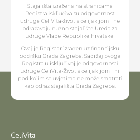
Stajališta izražena na stranicama
Registra isključiva su odgovornost
udruge CeliVita-život s celijakijom i ne
odražavaju nužno stajalište Ureda za
udruge Vlade Republike Hrvatske.
Ovaj je Registar izrađen uz financijsku
podršku Grada Zagreba. Sadržaj ovoga
Registra u isključivoj je odgovornosti
udruge CeliVita-Život s celijakijom i ni
pod kojim se uvjetima ne može smatrati
kao odraz stajališta Grada Zagreba.
CeliVita