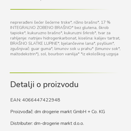
neprerađeni šećer šećerne trske*, rižino brašno*, 17 %
INTEGRALNO ZOBENO BRAŠNO* bez glutena, škrob
tapioke*, kukuruzno brašno*, kukuruzni šrkrob*, tvar za
rahljenje: natrijev hidrogenkarbonat, kiselina: kalijev tartrat,
BRAŠNO SLATKE LUPINE*, bjelančevine lana*, psyllium*,
zgušnjivač: guar guma*, limunov sok u prahu* (limunov sok*,
maltodekstrin*), sol, bourbon vanilija* *iz ekološkog uzgoja
Detalji o proizvodu
EAN: 4066447422948
Proizvođač: dm drogerie markt GmbH + Co. KG
Distributer: dm-drogerie markt d.o.o.