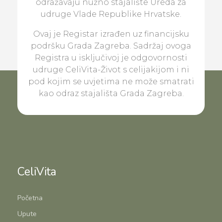
odražavaju nužno stajalište Ureda za
udruge Vlade Republike Hrvatske.
Ovaj je Registar izrađen uz financijsku
podršku Grada Zagreba. Sadržaj ovoga
Registra u isključivoj je odgovornosti
udruge CeliVita-Život s celijakijom i ni
pod kojim se uvjetima ne može smatrati
kao odraz stajališta Grada Zagreba.
CeliVita
Početna
Upute