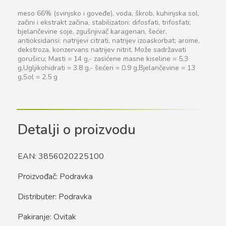
meso 66% (svinjsko i goveđe), voda, škrob, kuhinjska sol,
začini i ekstrakt začina, stabilizatori: difosfati, trifosfati;
bjelančevine soje, zgušnjivač karagenan, šećer,
antioksidansi: natrijevi citrati, natrijev izoaskorbat; arome,
dekstroza, konzervans natrijev nitrit. Može sadržavati
gorušicu; Masti = 14 g,- zasićene masne kiseline = 5.3
g,Ugljikohidrati = 3.8 g,- šećeri = 0.9 g,Bjelančevine = 13
g,Sol = 2.5 g
Detalji o proizvodu
EAN: 3856020225100
Proizvođač: Podravka
Distributer: Podravka
Pakiranje: Ovitak