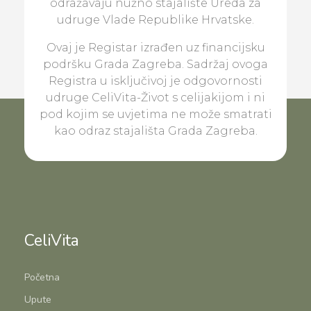
odražavaju nužno stajalište Ureda za
udruge Vlade Republike Hrvatske.
Ovaj je Registar izrađen uz financijsku
podršku Grada Zagreba. Sadržaj ovoga
Registra u isključivoj je odgovornosti
udruge CeliVita-Život s celijakijom i ni
pod kojim se uvjetima ne može smatrati
kao odraz stajališta Grada Zagreba.
CeliVita
Početna
Upute