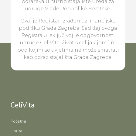
odražavaju nužno stajalište Ureda za
udruge Vlade Republike Hrvatske.
Ovaj je Registar izrađen uz financijsku
podršku Grada Zagreba. Sadržaj ovoga
Registra u isključivoj je odgovornosti
udruge CeliVita-Život s celijakijom i ni
pod kojim se uvjetima ne može smatrati
kao odraz stajališta Grada Zagreba.
CeliVita
Početna
Upute