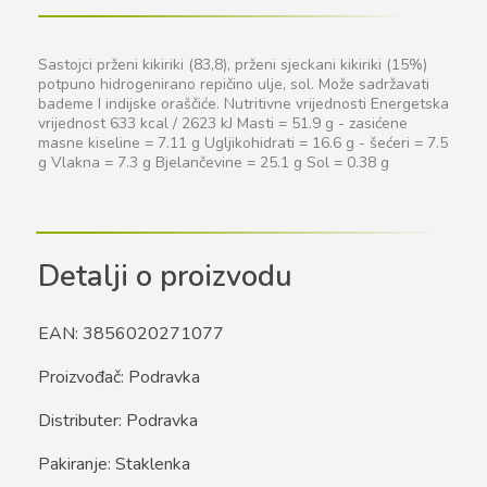
Sastojci prženi kikiriki (83,8), prženi sjeckani kikiriki (15%)
potpuno hidrogenirano repičino ulje, sol. Može sadržavati
bademe I indijske oraščiće. Nutritivne vrijednosti Energetska
vrijednost 633 kcal / 2623 kJ Masti = 51.9 g - zasićene
masne kiseline = 7.11 g Ugljikohidrati = 16.6 g - šećeri = 7.5
g Vlakna = 7.3 g Bjelančevine = 25.1 g Sol = 0.38 g
Detalji o proizvodu
EAN: 3856020271077
Proizvođač: Podravka
Distributer: Podravka
Pakiranje: Staklenka