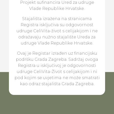
Projekt sufinancira Ured za udruge
Vlade Republike Hrvatske.
Stajališta izražena na stranicama
Registra isključiva su odgovornost
udruge CeliVita-život s celijakijom i ne
odražavaju nužno stajalište Ureda za
udruge Vlade Republike Hrvatske.
Ovaj je Registar izrađen uz financijsku
podršku Grada Zagreba. Sadržaj ovoga
Registra u isključivoj je odgovornosti
udruge CeliVita-Život s celijakijom i ni
pod kojim se uvjetima ne može smatrati
kao odraz stajališta Grada Zagreba.