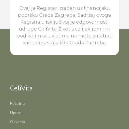
Ovaj je Registar izrađen uz financijsku
podršku Grada Zagreba. Sadržaj ovoga
Registra u isključivoj je odgovornosti
udruge CeliVita-Život s celijakijom i ni
pod kojim se uvjetima ne može smatrati
kao odraz stajališta Grada Zagreba.
CeliVita
Početna
Upute
O Nama