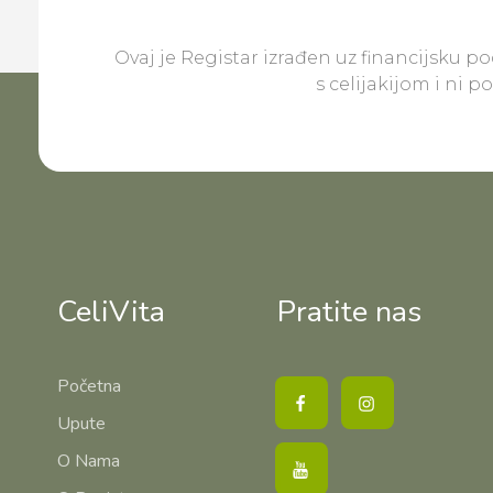
Ovaj je Registar izrađen uz financijsku p
s celijakijom i ni 
CeliVita
Pratite nas
Početna
Upute
O Nama