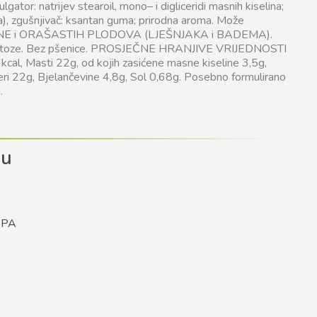
lgator: natrijev stearoil, mono– i digliceridi masnih kiselina;
ka), zgušnjivač: ksantan guma; prirodna aroma. Može
UPINE i ORAŠASTIH PLODOVA (LJEŠNJAKA i BADEMA).
z laktoze. Bez pšenice. PROSJEČNE HRANJIVE VRIJEDNOSTI
al, Masti 22g, od kojih zasićene masne kiseline 3,5g,
ćeri 22g, Bjelančevine 4,8g, Sol 0,68g. Posebno formulirano
.
du
SPA