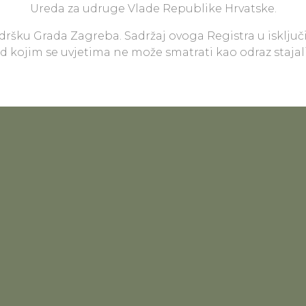
Ureda za udruge Vlade Republike Hrvatske.
odršku Grada Zagreba. Sadržaj ovoga Registra u isključ
pod kojim se uvjetima ne može smatrati kao odraz staja