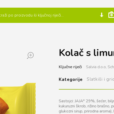
Kolač s lim
open
Ključne riječi
Salvia d.o.o,
Sch
Slatkiši i gri
Kategorije
Sastojci: JAJA* 29%, šećer, bilj
kukuruzni škrob, rižino brašno,
glukozni sirup, prirodna aroma), 