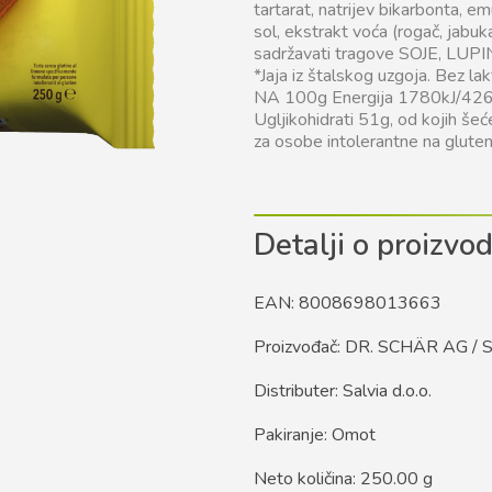
tartarat, natrijev bikarbonta, emu
sol, ekstrakt voća (rogač, jabu
sadržavati tragove SOJE, L
*Jaja iz štalskog uzgoja. Be
NA 100g Energija 1780kJ/426kc
Ugljikohidrati 51g, od kojih še
za osobe intolerantne na gluten
Detalji o proizvo
EAN: 8008698013663
Proizvođač: DR. SCHÄR AG / 
Distributer: Salvia d.o.o.
Pakiranje: Omot
Neto količina: 250.00 g