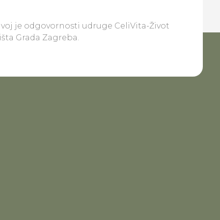
ivoj je odgovornosti udruge CeliVita-Život
lišta Grada Zagreba.