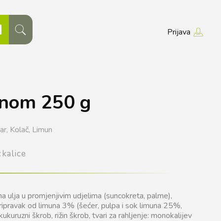
Prijava
unom 250 g
ar,
Kolač,
Limun
ckalice
na ulja u promjenjivim udjelima (suncokreta, palme),
 pripravak od limuna 3% (šećer, pulpa i sok limuna 25%,
kukuruzni škrob, rižin škrob, tvari za rahljenje: monokalijev