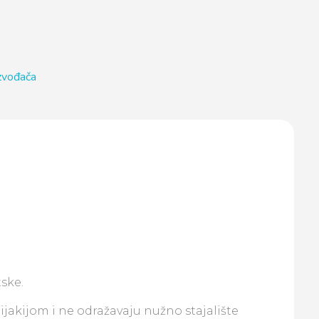
izvođača
ske.
lijakijom i ne odražavaju nužno stajalište