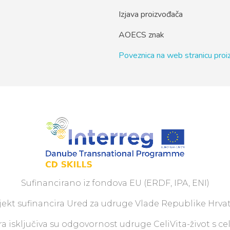
Izjava proizvođača
AOECS znak
Poveznica na web stranicu pro
Sufinancirano iz fondova EU (ERDF, IPA, ENI)
jekt sufinancira Ured za udruge Vlade Republike Hrvat
a isključiva su odgovornost udruge CeliVita-život s ce