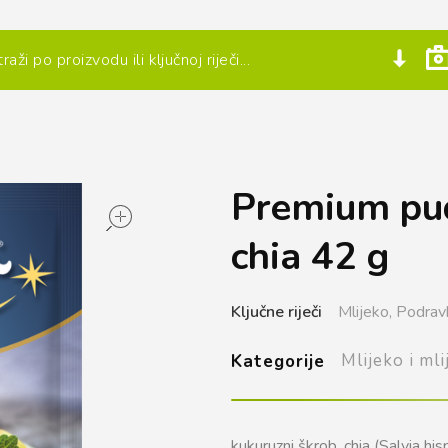
Premium pud
open
chia 42 g
Ključne riječi
Mlijeko,
Podrav
Mlijeko i mli
Kategorije
kukuruzni škrob, chia (Salvia hi