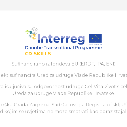
Sufinancirano iz fondova EU (ERDF, IPA, ENI)
jekt sufinancira Ured za udruge Vlade Republike Hrvat
a isključiva su odgovornost udruge CeliVita-život s ce
Ureda za udruge Vlade Republike Hrvatske.
odršku Grada Zagreba. Sadržaj ovoga Registra u isključ
pod kojim se uvjetima ne može smatrati kao odraz staja