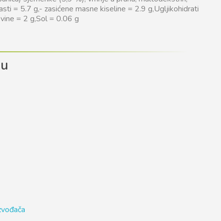
sti = 5.7 g,- zasićene masne kiseline = 2.9 g,Ugljikohidrati
evine = 2 g,Sol = 0.06 g
du
izvođača