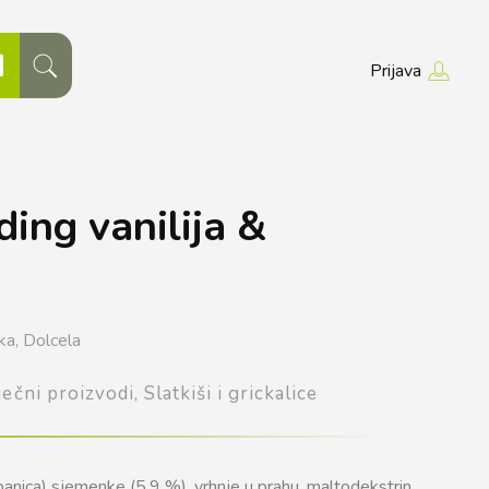
Prijava
ing vanilija &
ka,
Dolcela
ječni proizvodi,
Slatkiši i grickalice
spanica) sjemenke (5,9 %), vrhnje u prahu, maltodekstrin,