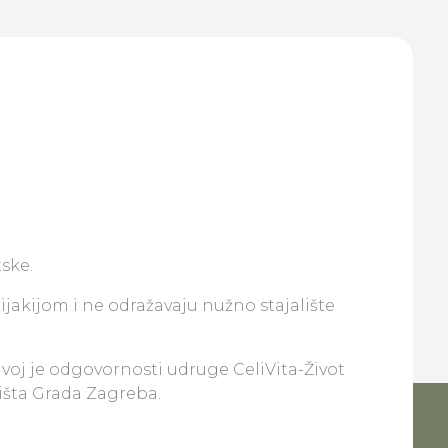
ske.
lijakijom i ne odražavaju nužno stajalište
ivoj je odgovornosti udruge CeliVita-Život
lišta Grada Zagreba.