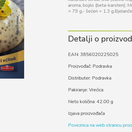
aroma, bojilo (beta-karoten); Ma
= 79 g,- šećeri = 1.3 g,Bjelanč
Detalji o proizvo
EAN: 3856020225025
Proizvođač: Podravka
Distributer: Podravka
Pakiranje: Vrećica
Neto količina: 42.00 g
Izjava proizvođača
Poveznica na web stranicu pro