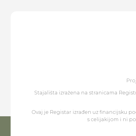
Pro
Stajališta izražena na stranicama Registr
Ovaj je Registar izrađen uz financijsku p
s celijakijom i ni 