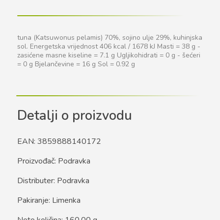
tuna (Katsuwonus pelamis) 70%, sojino ulje 29%, kuhinjska
sol. Energetska vrijednost 406 kcal / 1678 kJ Masti = 38 g -
zasićene masne kiseline = 7.1 g Ugljikohidrati = 0 g - šećeri
= 0 g Bjelančevine = 16 g Sol = 0.92 g
Detalji o proizvodu
EAN: 3859888140172
Proizvođač: Podravka
Distributer: Podravka
Pakiranje: Limenka