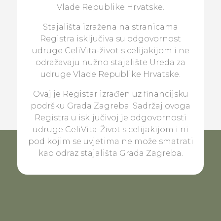
Vlade Republike Hrvatske.
Stajališta izražena na stranicama
Registra isključiva su odgovornost
udruge CeliVita-život s celijakijom i ne
odražavaju nužno stajalište Ureda za
udruge Vlade Republike Hrvatske.
Ovaj je Registar izrađen uz financijsku
podršku Grada Zagreba. Sadržaj ovoga
Registra u isključivoj je odgovornosti
udruge CeliVita-Život s celijakijom i ni
pod kojim se uvjetima ne može smatrati
kao odraz stajališta Grada Zagreba.