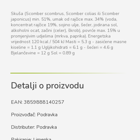
Skuša (Scomber scombrus, Scomber colias ili Scomber
japonicus) min. 51%, umak od rajčice max. 34% (voda,
koncentrat rajčice 19%, sojino ulje, šećer, jodirana sol,
alkoholni ocat, začini (celer), škrob), povrće max. 15% u
promjenjivim udjelima (mrkva, paprika). Energetska
vrijednost 120 kcal / 504 kJ Masti = 5.3 g - zasićene masne
kiseline = 1.1 g Ugljikohidrati = 6.1 g - šećeri = 4.6 g
Bjelančevine = 12 g Sol = 0.89 g
Detalji o proizvodu
EAN: 3859888140257
Proizvođač: Podravka
Distributer: Podravka
Pakiranje: Limenka