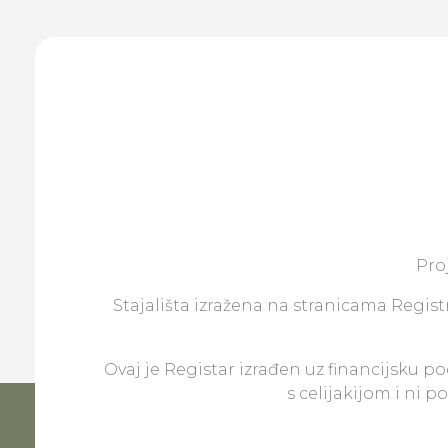
Pro
Stajališta izražena na stranicama Registr
Ovaj je Registar izrađen uz financijsku p
s celijakijom i ni 