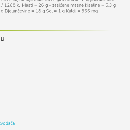
 / 1268 kJ Masti = 26 g - zasićene masne kiseline = 5.3 g
 0 g Bjelančevine = 18 g Sol = 1 g Kalcij = 366 mg
du
izvođača