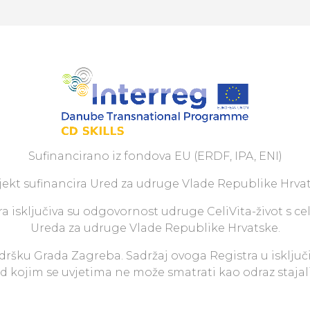
Sufinancirano iz fondova EU (ERDF, IPA, ENI)
jekt sufinancira Ured za udruge Vlade Republike Hrvat
a isključiva su odgovornost udruge CeliVita-život s ce
Ureda za udruge Vlade Republike Hrvatske.
odršku Grada Zagreba. Sadržaj ovoga Registra u isključ
pod kojim se uvjetima ne može smatrati kao odraz staja