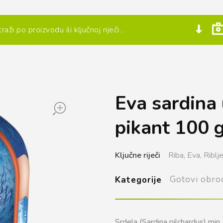
Eva sardina 
open
pikant 100 
Ključne riječi
Riba,
Eva,
Riblj
Gotovi obroc
Kategorije
Srdela (Sardina pilchardus) min.