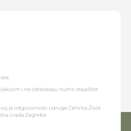
ske.
lijakijom i ne odražavaju nužno stajalište
ivoj je odgovornosti udruge CeliVita-Život
lišta Grada Zagreba.