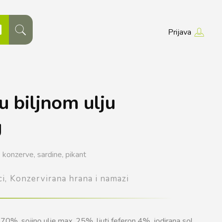
Prijava
u biljnom ulju
g
e konzerve,
sardine,
pikant
i,
Konzervirana hrana i namazi
 70%, sojino ulje max. 25%, ljuti feferon 4%, jodirana sol.