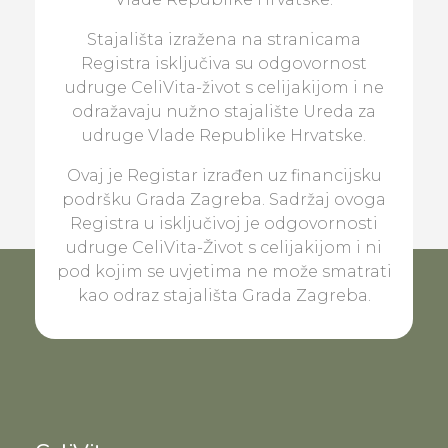
Stajališta izražena na stranicama
Registra isključiva su odgovornost
udruge CeliVita-život s celijakijom i ne
odražavaju nužno stajalište Ureda za
udruge Vlade Republike Hrvatske.
Ovaj je Registar izrađen uz financijsku
podršku Grada Zagreba. Sadržaj ovoga
Registra u isključivoj je odgovornosti
udruge CeliVita-Život s celijakijom i ni
pod kojim se uvjetima ne može smatrati
kao odraz stajališta Grada Zagreba.