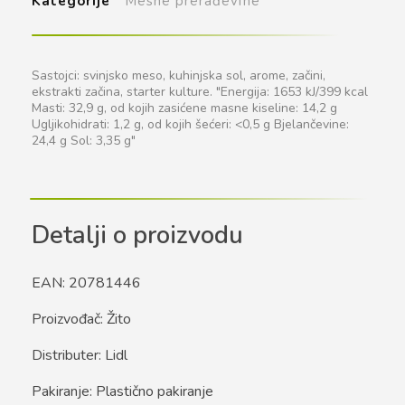
Kategorije
Mesne prerađevine
Sastojci: svinjsko meso, kuhinjska sol, arome, začini,
ekstrakti začina, starter kulture. "Energija: 1653 kJ/399 kcal
Masti: 32,9 g, od kojih zasićene masne kiseline: 14,2 g
Ugljikohidrati: 1,2 g, od kojih šećeri: <0,5 g Bjelančevine:
24,4 g Sol: 3,35 g"
Detalji o proizvodu
EAN: 20781446
Proizvođač: Žito
Distributer: Lidl
Pakiranje: Plastično pakiranje