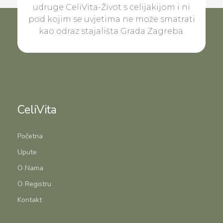
udruge CeliVita-Život s celijakijom i ni
pod kojim se uvjetima ne može smatrati
kao odraz stajališta Grada Zagreba.
CeliVita
Početna
Upute
O Nama
O Registru
Kontakt