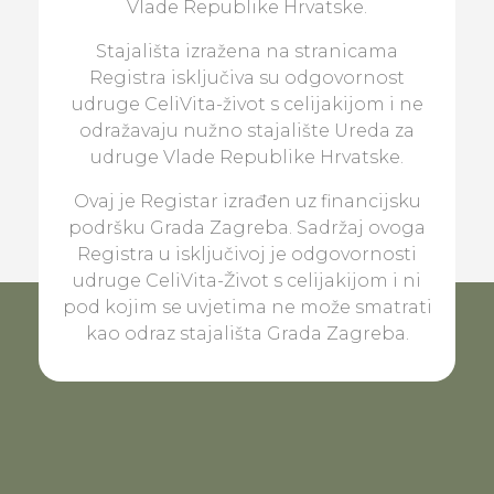
Vlade Republike Hrvatske.
Stajališta izražena na stranicama
Registra isključiva su odgovornost
udruge CeliVita-život s celijakijom i ne
odražavaju nužno stajalište Ureda za
udruge Vlade Republike Hrvatske.
Ovaj je Registar izrađen uz financijsku
podršku Grada Zagreba. Sadržaj ovoga
Registra u isključivoj je odgovornosti
udruge CeliVita-Život s celijakijom i ni
pod kojim se uvjetima ne može smatrati
kao odraz stajališta Grada Zagreba.