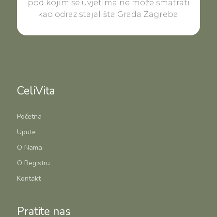
pod kojim se uvjetima ne može smatrati
kao odraz stajališta Grada Zagreba.
CeliVita
Početna
Upute
O Nama
O Registru
Kontakt
Pratite nas