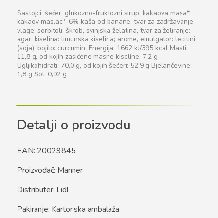
Sastojci: šećer, glukozno-fruktozni sirup, kakaova masa*,
kakaov maslac*, 6% kaša od banane, tvar za zadržavanje
vlage: sorbitoli; škrob, svinjska želatina, tvar za želiranje:
agar; kiselina: limunska kiselina; arome, emulgator: lecitini
(soja); bojilo: curcumin. Energija: 1662 kJ/395 kcal Masti:
11,8 g, od kojih zasićene masne kiseline: 7,2 g
Ugljikohidrati: 70,0 g, od kojih šećeri: 52,9 g Bjelančevine:
1,8 g Sol: 0,02 g
Detalji o proizvodu
EAN: 20029845
Proizvođač: Manner
Distributer: Lidl
Pakiranje: Kartonska ambalaža