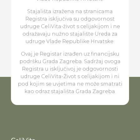
Stajališta izražena na stranicama
Registra isključiva su odgovornost
udruge CeliVita-život s celijakijom i ne
odražavaju nužno stajalište Ureda za
udruge Vlade Republike Hrvatske.
Ovaj je Registar izrađen uz financijsku
podršku Grada Zagreba. Sadržaj ovoga
Registra u isključivoj je odgovornosti
udruge CeliVita-Život s celijakijom i ni
pod kojim se uvjetima ne može smatrati
kao odraz stajališta Grada Zagreba.