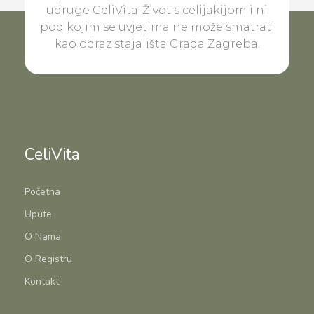
udruge CeliVita-Život s celijakijom i ni
pod kojim se uvjetima ne može smatrati
kao odraz stajališta Grada Zagreba.
CeliVita
Početna
Upute
O Nama
O Registru
Kontakt