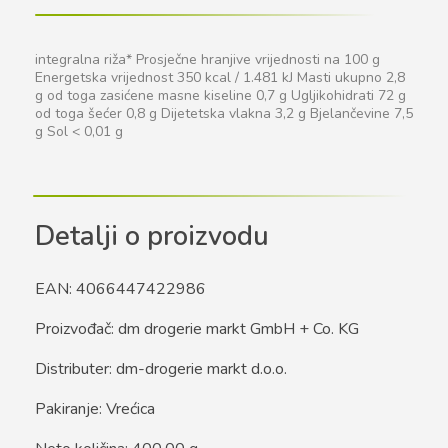
integralna riža* Prosječne hranjive vrijednosti na 100 g
Energetska vrijednost 350 kcal / 1.481 kJ Masti ukupno 2,8
g od toga zasićene masne kiseline 0,7 g Ugljikohidrati 72 g
od toga šećer 0,8 g Dijetetska vlakna 3,2 g Bjelančevine 7,5
g Sol < 0,01 g
Detalji o proizvodu
EAN: 4066447422986
Proizvođač: dm drogerie markt GmbH + Co. KG
Distributer: dm-drogerie markt d.o.o.
Pakiranje: Vrećica