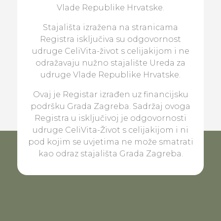
Vlade Republike Hrvatske.
Stajališta izražena na stranicama
Registra isključiva su odgovornost
udruge CeliVita-život s celijakijom i ne
odražavaju nužno stajalište Ureda za
udruge Vlade Republike Hrvatske.
Ovaj je Registar izrađen uz financijsku
podršku Grada Zagreba. Sadržaj ovoga
Registra u isključivoj je odgovornosti
udruge CeliVita-Život s celijakijom i ni
pod kojim se uvjetima ne može smatrati
kao odraz stajališta Grada Zagreba.